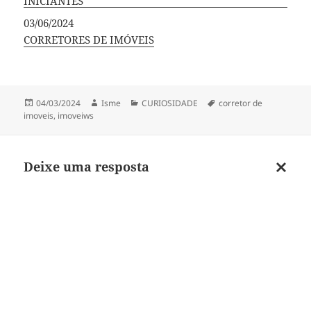
INICIANTES
Data
03/06/2024
Em relação a
CORRETORES DE IMÓVEIS
Publicado
Autor
Categorias
Tags
04/03/2024
Isme
CURIOSIDADE
corretor de
em
imoveis
,
imoveiws
Deixe uma resposta
Cancel
respos