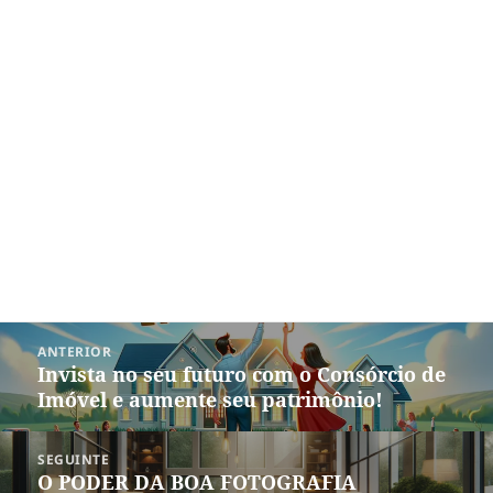
Navegação
ANTERIOR
de
Invista no seu futuro com o Consórcio de
Post
Post
Imóvel e aumente seu patrimônio!
anterior:
SEGUINTE
O PODER DA BOA FOTOGRAFIA
Próximo