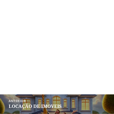
Navegação
ANTERIOR
de
LOCAÇÃO DE IMOVEIS
Post
Post
anterior: