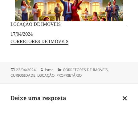
LOCAÇÃO DE IMOVEIS
Data
17/04/2024
Em relação a
CORRETORES DE IMÓVEIS
Publicado
Autor
Categorias
22/04/2024
Isme
CORRETORES DE IMÓVEIS
,
em
CURIOSIDADE
,
LOCAÇÃO
,
PROPRIETÁRIO
Deixe uma resposta
Cancel
respos