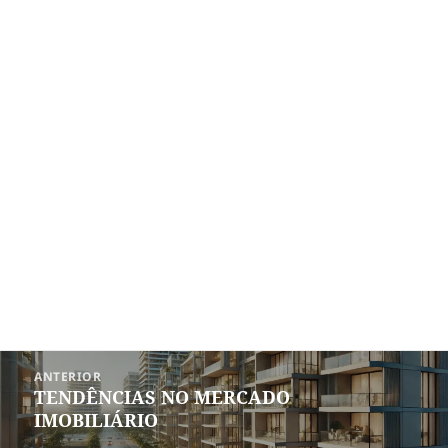
Navegação
ANTERIOR
de
TENDÊNCIAS NO MERCADO
Post
Post
IMOBILIÁRIO
anterior: