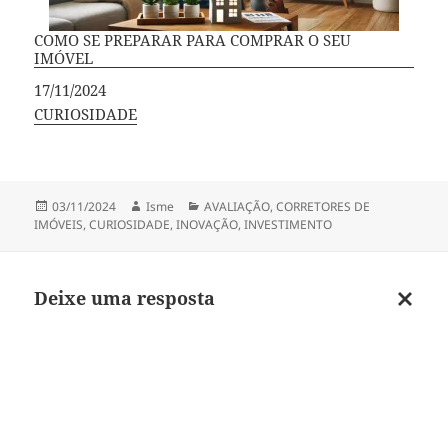
COMO SE PREPARAR PARA COMPRAR O SEU
IMÓVEL
Data
17/11/2024
Em relação a
CURIOSIDADE
Publicado
Autor
Categorias
03/11/2024
Isme
AVALIAÇÃO
,
CORRETORES DE
em
IMÓVEIS
,
CURIOSIDADE
,
INOVAÇÃO
,
INVESTIMENTO
Deixe uma resposta
Cancel
respos