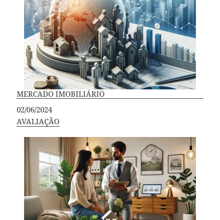
MERCADO IMOBILIÁRIO
Data
02/06/2024
Em relação a
AVALIAÇÃO