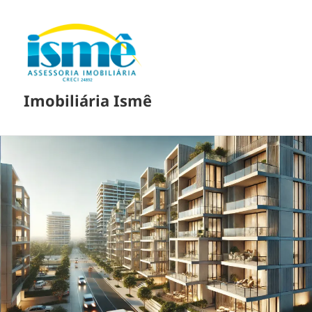
Imobiliária Ismê