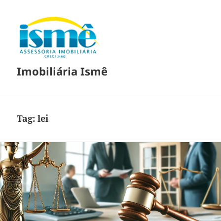
Imobiliária Ismê
Tag:
lei