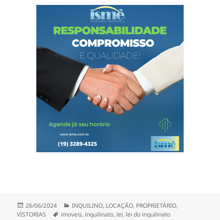
Publicado
Categorias
26/06/2024
INQUILINO
,
LOCAÇÃO
,
PROPRIETÁRIO
,
em
Tags
VISTORIAS
imoveis
,
inquilinato
,
lei
,
lei do inquilinato