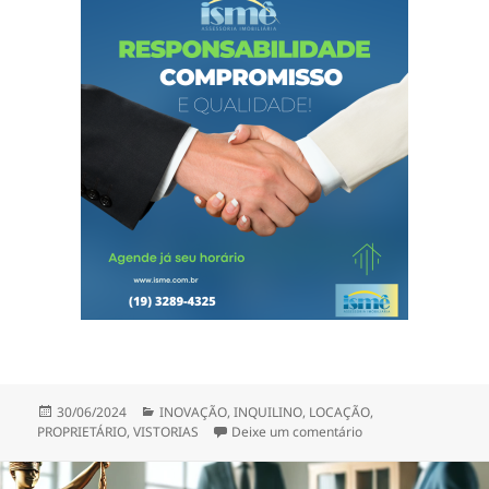
Publicado
Categorias
30/06/2024
INOVAÇÃO
,
INQUILINO
,
LOCAÇÃO
,
em
em LOCAÇÃO BLIND
PROPRIETÁRIO
,
VISTORIAS
Deixe um comentário