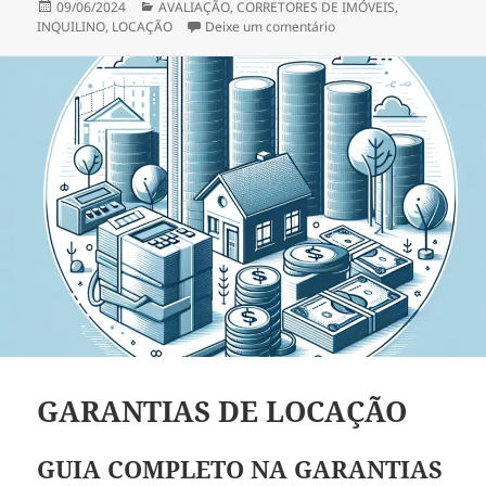
Publicado
Categorias
09/06/2024
AVALIAÇÃO
,
CORRETORES DE IMÓVEIS
,
em
em LOCAÇÃO DE IMÓVEI
INQUILINO
,
LOCAÇÃO
Deixe um comentário
GARANTIAS DE LOCAÇÃO
GUIA COMPLETO NA GARANTIAS