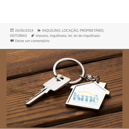
Publicado
Categorias
26/06/2024
INQUILINO
,
LOCAÇÃO
,
PROPRIETÁRIO
,
em
Tags
VISTORIAS
imoveis
,
inquilinato
,
lei
,
lei do inquilinato
em LEI DO INQUILINATO
Deixe um comentário