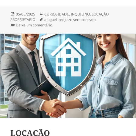
Publicado
Categorias
05/05/2025
CURIOSIDADE
,
INQUILINO
,
LOCAÇÃO
,
em
Tags
PROPRIETÁRIO
aluguel
,
prejuizo sem contrato
em Quando o Aluguel se Torna Prejuízo
Deixe um comentário
LOCAÇÃO