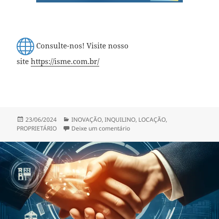
Consulte-nos! Visite nosso
site
https://isme.com.br/
Publicado
Categorias
23/06/2024
INOVAÇÃO
,
INQUILINO
,
LOCAÇÃO
,
em
em LOCAÇÃO DE IMOVEIS
PROPRIETÁRIO
Deixe um comentário