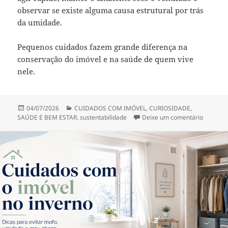
observar se existe alguma causa estrutural por trás
da umidade.
Pequenos cuidados fazem grande diferença na
conservação do imóvel e na saúde de quem vive
nele.
Publicado
Categorias
04/07/2026
CUIDADOS COM IMÓVEL
,
CURIOSIDADE
,
em
em COMO
SAÚDE E BEM ESTAR
,
sustentabilidade
Deixe um comentário