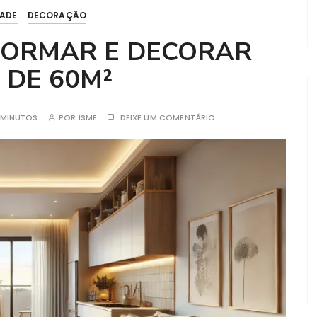
DADE
DECORAÇÃO
FORMAR E DECORAR
 DE 60M²
3MINUTOS
POR
ISME
DEIXE UM COMENTÁRIO