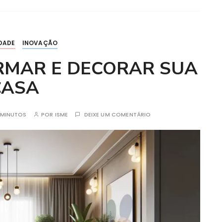
DADE
INOVAÇÃO
RMAR E DECORAR SUA
CASA
3MINUTOS
POR
ISME
DEIXE UM COMENTÁRIO