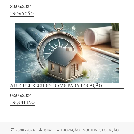
Data
30/06/2024
Em relação a
INOVAÇÃO
ALUGUEL SEGURO: DICAS PARA LOCAÇÃO
Data
02/05/2024
Em relação a
INQUILINO
Publicado
Autor
Categorias
23/06/2024
Isme
INOVAÇÃO
,
INQUILINO
,
LOCAÇÃO
,