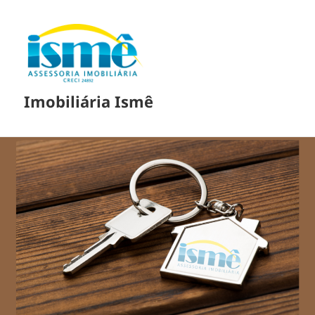
Imobiliária Ismê