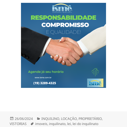
Publicado
Categorias
26/06/2024
INQUILINO
,
LOCAÇÃO
,
PROPRIETÁRIO
,
em
Tags
VISTORIAS
imoveis
,
inquilinato
,
lei
,
lei do inquilinato