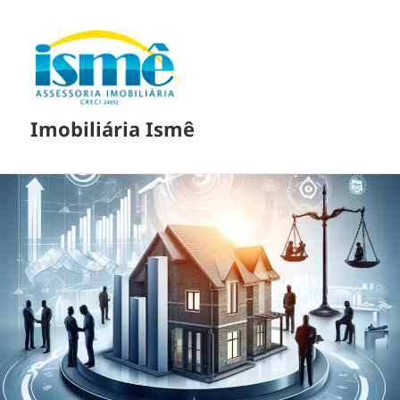
Imobiliária Ismê