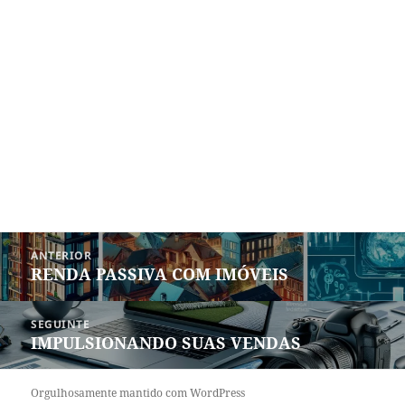
Navegação
ANTERIOR
de
RENDA PASSIVA COM IMÓVEIS
Post
Post
anterior:
SEGUINTE
IMPULSIONANDO SUAS VENDAS
Próximo
post:
Orgulhosamente mantido com WordPress