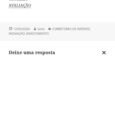
Em relação a
AVALIAÇÃO
Publicado
Autor
Categorias
12/05/2024
Isme
CORRETORES DE IMÓVEIS
,
em
INOVAÇÃO
,
INVESTIMENTO
Deixe uma resposta
Cancel
respos