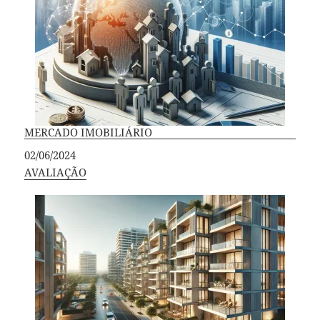
MERCADO IMOBILIÁRIO
Data
02/06/2024
Em relação a
AVALIAÇÃO