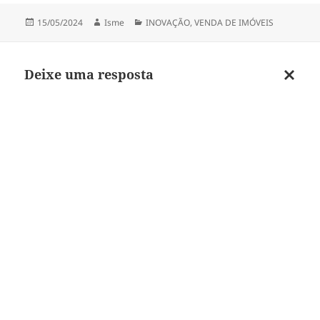
Publicado
Autor
Categorias
15/05/2024
Isme
INOVAÇÃO
,
VENDA DE IMÓVEIS
em
Deixe uma resposta
Cancel
respos