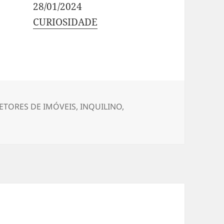
Data
28/01/2024
Em relação a
CURIOSIDADE
ETORES DE IMÓVEIS
,
INQUILINO
,