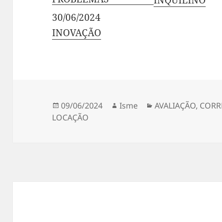
Em relação a
INQUILINO
Data
30/06/2024
Em relação a
INOVAÇÃO
Publicado
Autor
Categorias
09/06/2024
Isme
AVALIAÇÃO
,
CORR
em
LOCAÇÃO