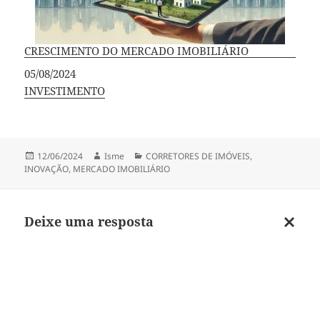
CRESCIMENTO DO MERCADO IMOBILIÁRIO
Data
05/08/2024
Em relação a
INVESTIMENTO
Publicado
Autor
Categorias
12/06/2024
Isme
CORRETORES DE IMÓVEIS
,
em
INOVAÇÃO
,
MERCADO IMOBILIÁRIO
Deixe uma resposta
Cancel
respos