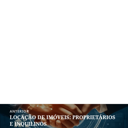
Navegação
ANTERIOR
de
LOCAÇÃO DE IMÓVEIS: PROPRIETÁRIOS
Post
Post
E INQUILINOS
anterior: