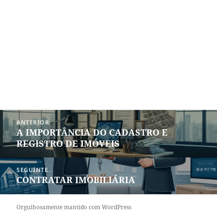
Navegação
ANTERIOR
de
A IMPORTÂNCIA DO CADASTRO E
Post
Post
REGISTRO DE IMÓVEIS
anterior:
SEGUINTE
CONTRATAR IMOBILIÁRIA
Próximo
post:
Orgulhosamente mantido com WordPress