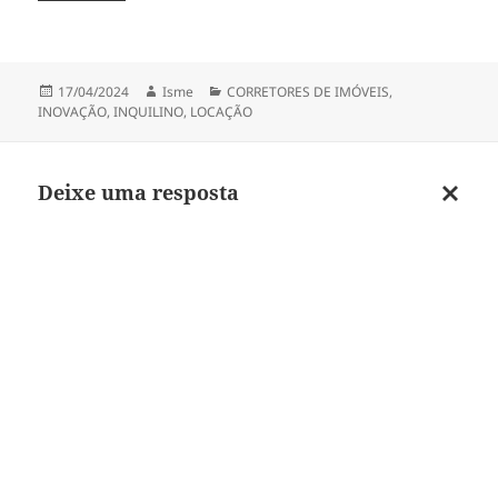
Publicado
Autor
Categorias
17/04/2024
Isme
CORRETORES DE IMÓVEIS
,
em
INOVAÇÃO
,
INQUILINO
,
LOCAÇÃO
Deixe uma resposta
Cancel
respos