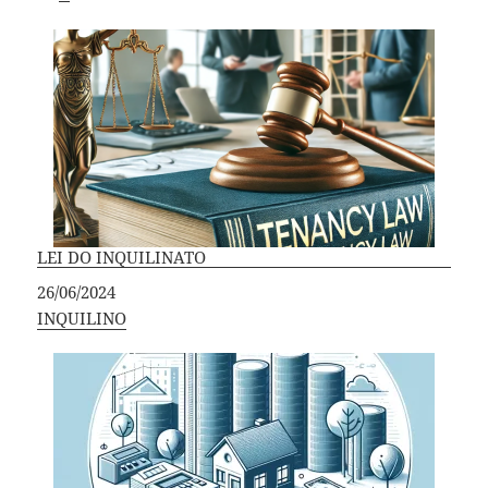
LEI DO INQUILINATO
Data
26/06/2024
Em relação a
INQUILINO