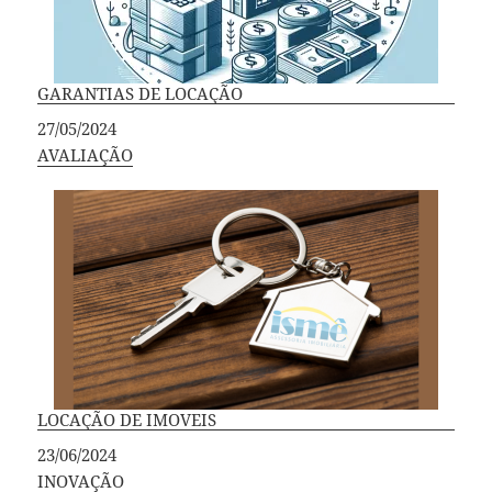
GARANTIAS DE LOCAÇÃO
Data
27/05/2024
Em relação a
AVALIAÇÃO
LOCAÇÃO DE IMOVEIS
Data
23/06/2024
Em relação a
INOVAÇÃO