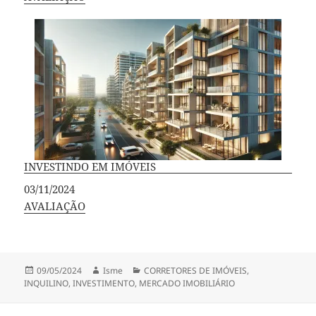
INVESTINDO EM IMÓVEIS
Data
03/11/2024
Em relação a
AVALIAÇÃO
Publicado
Autor
Categorias
09/05/2024
Isme
CORRETORES DE IMÓVEIS
,
em
INQUILINO
,
INVESTIMENTO
,
MERCADO IMOBILIÁRIO